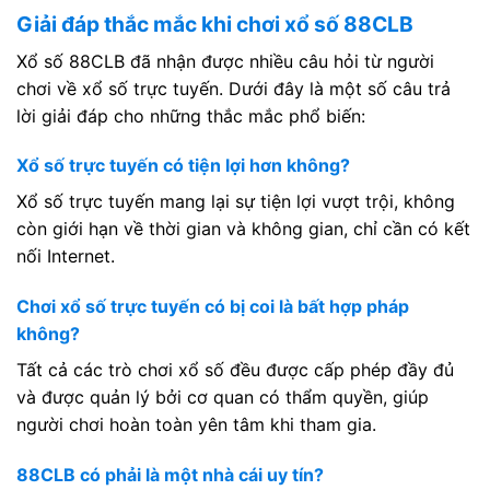
Giải đáp thắc mắc khi chơi xổ số 88CLB
Xổ số 88CLB đã nhận được nhiều câu hỏi từ người
chơi về xổ số trực tuyến. Dưới đây là một số câu trả
lời giải đáp cho những thắc mắc phổ biến:
Xổ số trực tuyến có tiện lợi hơn không?
Xổ số trực tuyến mang lại sự tiện lợi vượt trội, không
còn giới hạn về thời gian và không gian, chỉ cần có kết
nối Internet.
Chơi xổ số trực tuyến có bị coi là bất hợp pháp
không?
Tất cả các trò chơi xổ số đều được cấp phép đầy đủ
và được quản lý bởi cơ quan có thẩm quyền, giúp
người chơi hoàn toàn yên tâm khi tham gia.
88CLB có phải là một nhà cái uy tín?