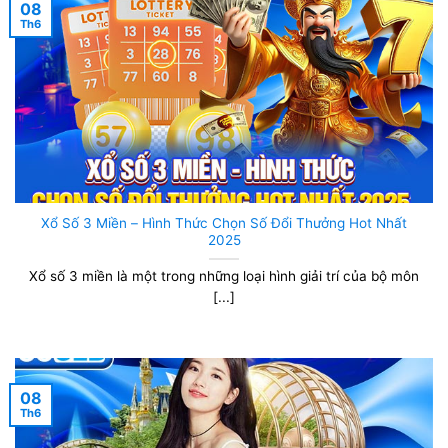
08
Th6
Xổ Số 3 Miền – Hình Thức Chọn Số Đổi Thưởng Hot Nhất
2025
Xổ số 3 miền là một trong những loại hình giải trí của bộ môn
[...]
08
Th6