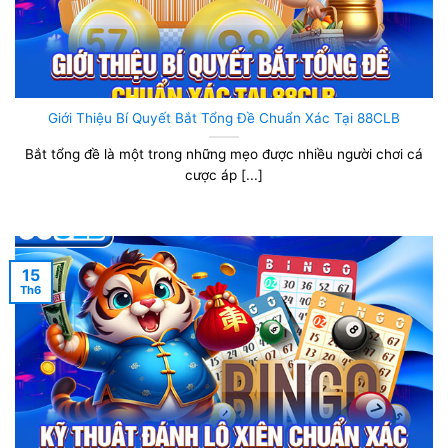
Giới Thiệu Bí Quyết Bắt Tổng Đề Chuẩn Xác Tại 88CLB
Bắt tổng đề là một trong những mẹo được nhiều người chơi cá
cược áp [...]
15
Th6