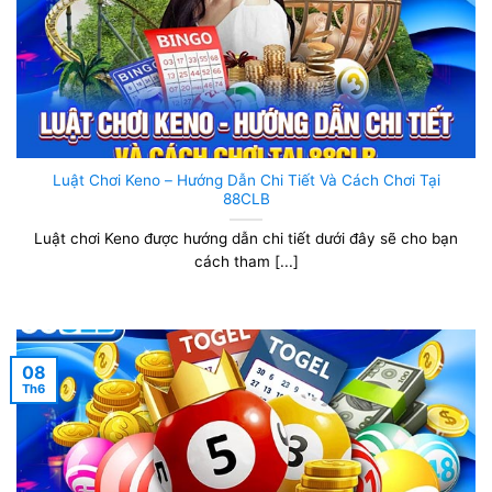
Luật Chơi Keno – Hướng Dẫn Chi Tiết Và Cách Chơi Tại
88CLB
Luật chơi Keno được hướng dẫn chi tiết dưới đây sẽ cho bạn
cách tham [...]
08
Th6