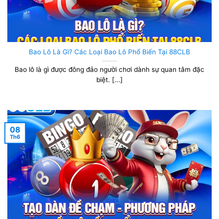
Bao Lô Là Gì? Các Loại Bao Lô Phổ Biến Tại 88CLB
Bao lô là gì được đông đảo người chơi dành sự quan tâm đặc
biệt. [...]
08
Th6