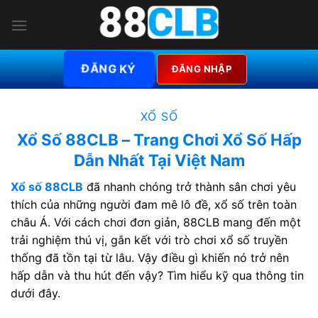
Chuyển
đến
nội
dung
ĐĂNG KÝ
ĐĂNG NHẬP
XỔ SỐ
Xổ Số 88CLB – Trang Chơi Xổ Số Hấp
Dẫn Nhất Tại Việt Nam
Xổ số 88CLB
đã nhanh chóng trở thành sân chơi yêu
thích của những người đam mê lô đề, xổ số trên toàn
châu Á. Với cách chơi đơn giản, 88CLB mang đến một
trải nghiệm thú vị, gắn kết với trò chơi xổ số truyền
thống đã tồn tại từ lâu. Vậy điều gì khiến nó trở nên
hấp dẫn và thu hút đến vậy? Tìm hiểu kỹ qua thông tin
dưới đây.