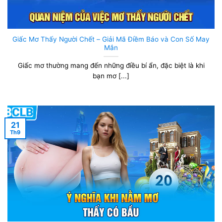
Giấc Mơ Thấy Người Chết – Giải Mã Điềm Báo và Con Số May
Mắn
Giấc mơ thường mang đến những điều bí ẩn, đặc biệt là khi
bạn mơ [...]
21
Th9