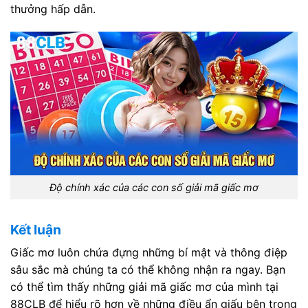
thưởng hấp dẫn.
Độ chính xác của các con số giải mã giấc mơ
Kết luận
Giấc mơ luôn chứa đựng những bí mật và thông điệp
sâu sắc mà chúng ta có thể không nhận ra ngay. Bạn
có thể tìm thấy những giải mã giấc mơ của mình tại
88CLB để hiểu rõ hơn về những điều ẩn giấu bên trong