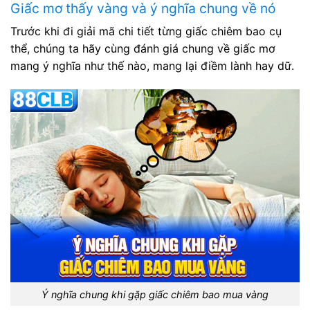
Giấc mơ thấy vàng và ý nghĩa chung về nó
Trước khi đi giải mã chi tiết từng giấc chiêm bao cụ
thể, chúng ta hãy cùng đánh giá chung về giấc mơ
mang ý nghĩa như thế nào, mang lại điềm lành hay dữ.
Ý nghĩa chung khi gặp giấc chiêm bao mua vàng