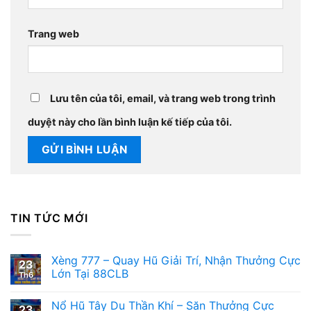
Trang web
Lưu tên của tôi, email, và trang web trong trình
duyệt này cho lần bình luận kế tiếp của tôi.
TIN TỨC MỚI
Xèng 777 – Quay Hũ Giải Trí, Nhận Thưởng Cực
23
Lớn Tại 88CLB
Th6
Nổ Hũ Tây Du Thần Khí – Săn Thưởng Cực
23