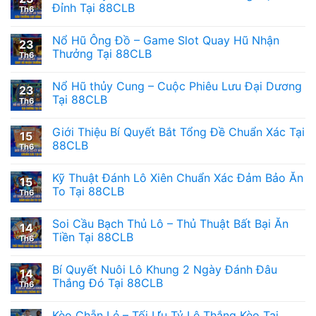
Đỉnh Tại 88CLB
Th6
Nổ Hũ Ông Đồ – Game Slot Quay Hũ Nhận
23
Thưởng Tại 88CLB
Th6
Nổ Hũ thủy Cung – Cuộc Phiêu Lưu Đại Dương
23
Tại 88CLB
Th6
Giới Thiệu Bí Quyết Bắt Tổng Đề Chuẩn Xác Tại
15
88CLB
Th6
Kỹ Thuật Đánh Lô Xiên Chuẩn Xác Đảm Bảo Ăn
15
To Tại 88CLB
Th6
Soi Cầu Bạch Thủ Lô – Thủ Thuật Bất Bại Ăn
14
Tiền Tại 88CLB
Th6
Bí Quyết Nuôi Lô Khung 2 Ngày Đánh Đâu
14
Thắng Đó Tại 88CLB
Th6
Kèo Chẵn Lẻ – Tối Ưu Tỷ Lệ Thắng Kèo Tại