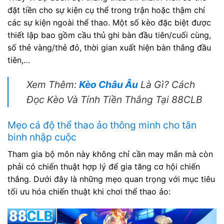
đặt tiền cho sự kiện cụ thể trong trận hoặc thậm chí
các sự kiện ngoài thể thao. Một số kèo đặc biệt được
thiết lập bao gồm cầu thủ ghi bàn đầu tiên/cuối cùng,
số thẻ vàng/thẻ đỏ, thời gian xuất hiện bàn thắng đầu
tiên,…
Xem Thêm:
Kèo Châu Âu
Là Gì? Cách
Đọc Kèo Và Tính Tiền Thắng Tại 88CLB
Mẹo cá độ thể thao ảo thông minh cho tân
binh nhập cuộc
Tham gia bộ môn này không chỉ cần may mắn mà còn
phải có chiến thuật hợp lý để gia tăng cơ hội chiến
thắng. Dưới đây là những mẹo quan trọng với mục tiêu
tối ưu hóa chiến thuật khi chơi thể thao ảo: