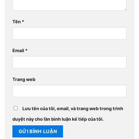
Tên
*
Email
*
Trang web
Lưu tên của tôi, email, và trang web trong trình
duyệt này cho lần bình luận kế tiếp của tôi.