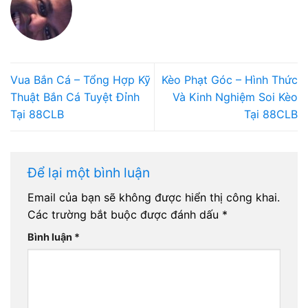
Vua Bắn Cá – Tổng Hợp Kỹ
Kèo Phạt Góc – Hình Thức
Thuật Bắn Cá Tuyệt Đỉnh
Và Kinh Nghiệm Soi Kèo
Tại 88CLB
Tại 88CLB
Để lại một bình luận
Email của bạn sẽ không được hiển thị công khai.
Các trường bắt buộc được đánh dấu
*
Bình luận
*