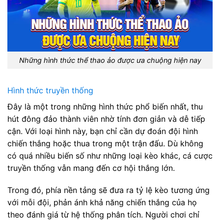
Những hình thức thể thao ảo được ưa chuộng hiện nay
Hình thức truyền thống
Đây là một trong những hình thức phổ biến nhất, thu
hút đông đảo thành viên nhờ tính đơn giản và dễ tiếp
cận. Với loại hình này, bạn chỉ cần dự đoán đội hình
chiến thắng hoặc thua trong một trận đấu. Dù không
có quá nhiều biến số như những loại kèo khác, cá cược
truyền thống vẫn mang đến cơ hội thắng lớn.
Trong đó, phía nền tảng sẽ đưa ra tỷ lệ kèo tương ứng
với mỗi đội, phản ánh khả năng chiến thắng của họ
theo đánh giá từ hệ thống phân tích. Người chơi chỉ