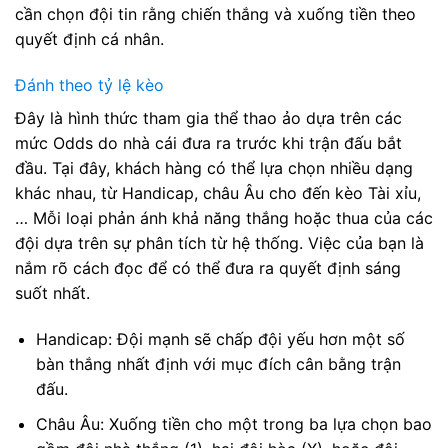
cần chọn đội tin rằng chiến thắng và xuống tiền theo
quyết định cá nhân.
Đánh theo tỷ lệ kèo
Đây là hình thức tham gia thể thao ảo dựa trên các
mức Odds do nhà cái đưa ra trước khi trận đấu bắt
đầu. Tại đây, khách hàng có thể lựa chọn nhiều dạng
khác nhau, từ Handicap, châu Âu cho đến kèo Tài xỉu,
… Mỗi loại phản ánh khả năng thắng hoặc thua của các
đội dựa trên sự phân tích từ hệ thống. Việc của bạn là
nắm rõ cách đọc để có thể đưa ra quyết định sáng
suốt nhất.
Handicap: Đội mạnh sẽ chấp đội yếu hơn một số
bàn thắng nhất định với mục đích cân bằng trận
đấu.
Châu Âu: Xuống tiền cho một trong ba lựa chọn bao