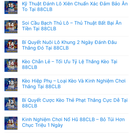
Kỹ Thuật Đánh Lô Xiên Chuẩn Xác Đảm Bảo Ăn
15
To Tại 88CLB
Th6
Soi Cầu Bạch Thủ Lô – Thủ Thuật Bất Bại Ăn
14
Tiền Tại 88CLB
Th6
Bí Quyết Nuôi Lô Khung 2 Ngày Đánh Đâu
14
Thắng Đó Tại 88CLB
Th6
Kèo Chẵn Lẻ – Tối Ưu Tỷ Lệ Thắng Kèo Tại
14
88CLB
Th6
Kèo Hiệp Phụ – Loại Kèo Và Kinh Nghiệm Chơi
13
Thắng Tại 88CLB
Th6
Bí Quyết Cược Kèo Thẻ Phạt Thắng Cực Dễ Tại
13
88CLB
Th6
Kinh Nghiệm Chơi Nổ Hũ 88CLB – Bỏ Túi Hơn
11
Chục Triệu 1 Ngày
Th6